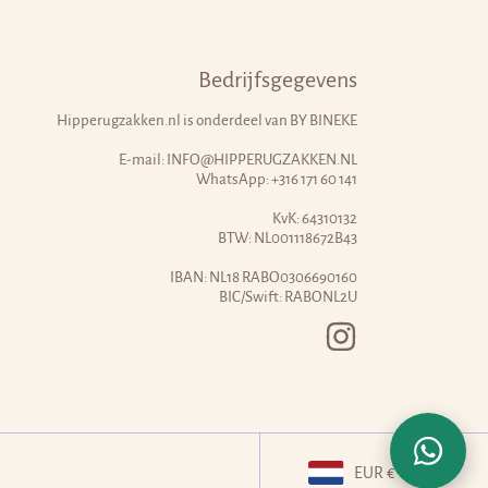
Bedrijfsgegevens
Hipperugzakken.nl is onderdeel van
BY BINEKE
E-mail:
INFO@HIPPERUGZAKKEN.NL
WhatsApp:
+316 171 60 141
KvK: 64310132
BTW: NL001118672B43
IBAN: NL18 RABO0306690160
BIC/Swift: RABONL2U
INSTAGRAM
Land/regio
EUR €