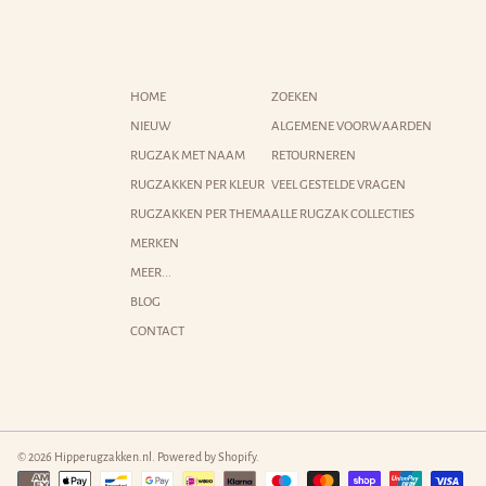
HOME
ZOEKEN
NIEUW
ALGEMENE VOORWAARDEN
RUGZAK MET NAAM
RETOURNEREN
RUGZAKKEN PER KLEUR
VEEL GESTELDE VRAGEN
RUGZAKKEN PER THEMA
ALLE RUGZAK COLLECTIES
MERKEN
MEER...
BLOG
CONTACT
© 2026 Hipperugzakken.nl.
Powered by Shopify
.
Betaalopties