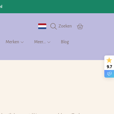
nl
Land/regio
Winkelmandje
Zoeken
Merken
Meer...
Blog
9.7