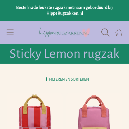
Bestel nu de leukste rugzak met naam geborduurd bij
GA NAAR INHOUD
HippeRugzakken.nl
Hipperugzakken.nl
Winkelman
Collectie:
Sticky Lemon rugzak
FILTEREN EN SORTEREN