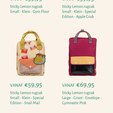
o
o
Sticky Lemon rugzak
Sticky Lemon rugzak
r
r
Small - Klein - Gym Floor
Small - Klein - Special
Edition - Apple Grub
m
m
a
a
l
l
e
e
p
p
r
r
i
i
j
j
s
s
N
€59,95
N
€69,95
VANAF
VANAF
o
o
Sticky Lemon rugzak
Sticky Lemon rugzak
r
r
Small - Klein - Special
Large - Groot - Envelope -
Edition - Snail Mail
Gymnastic Pink
m
m