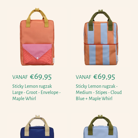
a
a
l
l
e
e
p
p
r
r
i
i
j
j
s
s
N
€69,95
N
€69,95
VANAF
VANAF
o
o
Sticky Lemon rugzak
Sticky Lemon rugzak -
r
r
Large - Groot - Envelope -
Medium - Stipes - Cloud
Maple Whirl
Blue + Maple Whirl
m
m
a
a
l
l
e
e
p
p