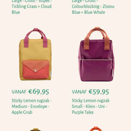
r
r
Large - Groot - Stipes -
Large - Groot -
Tickling Grass + Cloud
Colourblocking - Zissou
m
m
Blue
Blue + Blue Whale
a
a
l
l
e
e
p
p
r
r
i
i
j
j
s
s
N
€69,95
N
€59,95
VANAF
VANAF
o
o
Sticky Lemon rugzak -
Sticky Lemon rugzak
r
r
Medium - Envelope -
Small - Klein - Uni -
Apple Grub
Purple Tales
m
m
a
a