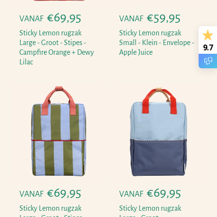
s
s
N
€69,95
N
€59,95
VANAF
VANAF
o
o
Sticky Lemon rugzak
Sticky Lemon rugzak
r
r
Large - Groot - Stipes -
Small - Klein - Envelope -
9.7
Campfire Orange + Dewy
Apple Juice
m
m
Lilac
a
a
l
l
e
e
p
p
r
r
i
i
j
j
s
s
N
€69,95
N
€69,95
VANAF
VANAF
o
o
Sticky Lemon rugzak
Sticky Lemon rugzak