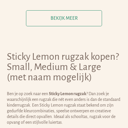
a
a
l
l
e
e
BEKIJK MEER
p
p
r
r
i
i
j
j
Sticky Lemon rugzak kopen?
s
s
Small, Medium & Large
(met naam mogelijk)
Ben je op zoek naar een
Sticky Lemon rugzak
? Dan zoek je
waarschijnlijk een rugzak die nét even anders is dan de standaard
kinderrugzak. Een Sticky Lemon rugzak staat bekend om zijn
gedurfde kleurcombinaties, speelse ontwerpen en creatieve
details die direct opvallen. Ideaal als schooltas, rugzak voor de
opvang of een stijlvolle luiertas.