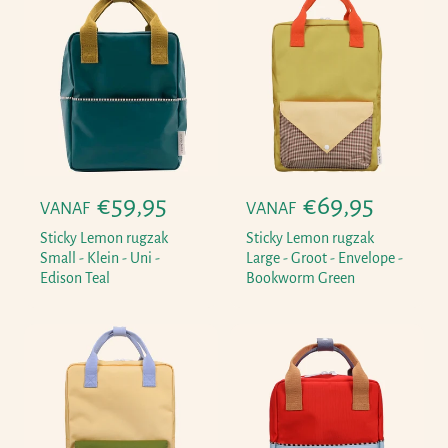
l
l
e
e
p
p
r
r
i
i
j
j
s
s
N
€59,95
N
€69,95
VANAF
VANAF
o
o
Sticky Lemon rugzak
Sticky Lemon rugzak
r
r
Small - Klein - Uni -
Large - Groot - Envelope -
Edison Teal
Bookworm Green
m
m
a
a
l
l
e
e
p
p
r
r