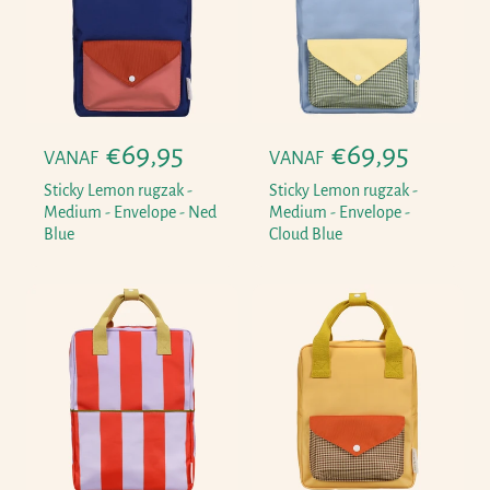
r
r
i
i
j
j
s
s
N
€69,95
N
€69,95
VANAF
VANAF
o
o
Sticky Lemon rugzak -
Sticky Lemon rugzak -
r
r
Medium - Envelope - Ned
Medium - Envelope -
Blue
Cloud Blue
m
m
a
a
l
l
e
e
p
p
r
r
i
i
j
j