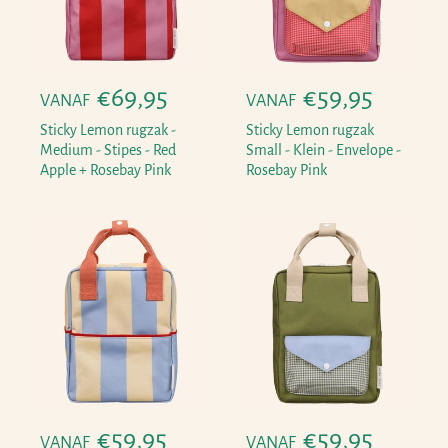
N
€69,95
N
€59,95
VANAF
VANAF
o
o
Sticky Lemon rugzak -
Sticky Lemon rugzak
r
r
Medium - Stipes - Red
Small - Klein - Envelope -
Apple + Rosebay Pink
Rosebay Pink
m
m
a
a
l
l
e
e
p
p
r
r
i
i
j
j
s
s
N
€59,95
N
€59,95
VANAF
VANAF