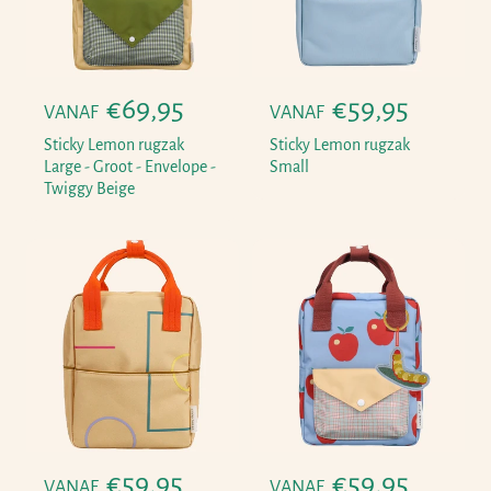
i
i
j
j
s
s
N
€69,95
N
€59,95
VANAF
VANAF
o
o
Sticky Lemon rugzak
Sticky Lemon rugzak
r
r
Large - Groot - Envelope -
Small
Twiggy Beige
m
m
a
a
l
l
e
e
p
p
r
r
i
i
j
j
s
s
N
€59,95
N
€59,95
VANAF
VANAF