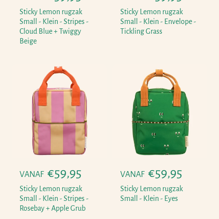
o
o
Sticky Lemon rugzak
Sticky Lemon rugzak
r
r
Small - Klein - Stripes -
Small - Klein - Envelope -
Cloud Blue + Twiggy
Tickling Grass
m
m
Beige
a
a
l
l
e
e
p
p
r
r
i
i
j
j
s
s
N
€59,95
N
€59,95
VANAF
VANAF
o
o
Sticky Lemon rugzak
Sticky Lemon rugzak
r
r
Small - Klein - Stripes -
Small - Klein - Eyes
Rosebay + Apple Grub
m
m