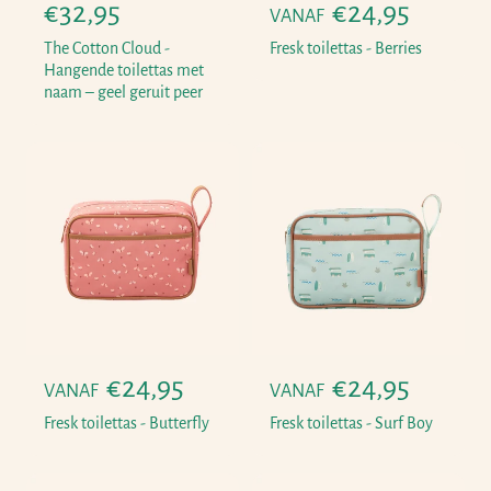
N
€32,95
N
€24,95
VANAF
o
o
The Cotton Cloud -
Fresk toilettas - Berries
r
r
Hangende toilettas met
naam – geel geruit peer
m
m
a
a
l
l
e
e
p
p
r
r
i
i
j
j
s
s
N
€24,95
N
€24,95
VANAF
VANAF
o
o
Fresk toilettas - Butterfly
Fresk toilettas - Surf Boy
r
r
m
m