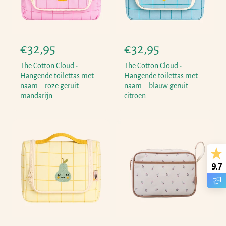
N
€32,95
N
€32,95
o
o
The Cotton Cloud -
The Cotton Cloud -
r
r
Hangende toilettas met
Hangende toilettas met
naam – roze geruit
naam – blauw geruit
m
m
mandarijn
citroen
a
a
l
l
e
e
p
p
r
r
9.7
i
i
j
j
s
s