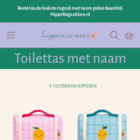
Bestel nu de leukste rugzak met naam geborduurd bij
GA NAAR INHOUD
HippeRugzakken.nl
Hipperugzakken.nl
Winkelman
Collectie:
Toilettas met naam
FILTEREN EN SORTEREN