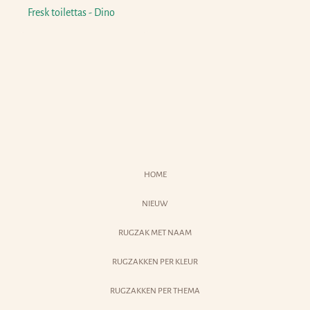
o
Fresk toilettas - Dino
r
m
a
l
e
p
r
i
HOME
j
s
NIEUW
RUGZAK MET NAAM
RUGZAKKEN PER KLEUR
RUGZAKKEN PER THEMA