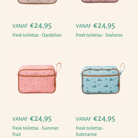
i
i
j
j
s
s
N
€24,95
N
€24,95
VANAF
VANAF
o
o
Fresk toilettas - Dandelion
Fresk toilettas - Seahorse
r
r
m
m
a
a
l
l
e
e
p
p
r
r
i
i
j
j
N
€24,95
N
€24,95
s
s
VANAF
VANAF
o
o
Fresk toilettas - Summer
Fresk toilettas -
r
r
Fruit
Submarine