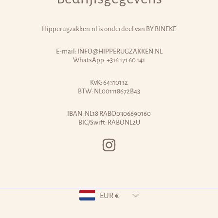
Hipperugzakken.nl is onderdeel van
BY BINEKE
E-mail:
INFO@HIPPERUGZAKKEN.NL
WhatsApp:
+316 171 60 141
KvK: 64310132
BTW: NL001118672B43
IBAN: NL18 RABO0306690160
BIC/Swift: RABONL2U
INSTAGRAM
Land/regio
EUR €