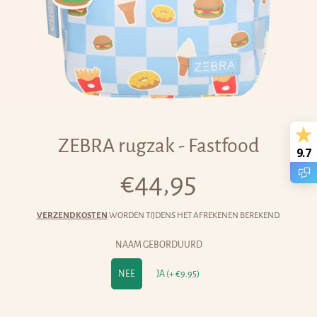
ZEBRA rugzak - Fastfood
9.7
€44,95
Normale
prijs
VERZENDKOSTEN
WORDEN TIJDENS HET AFREKENEN BEREKEND.
NAAM GEBORDUURD
NEE
JA (+ €9.95)