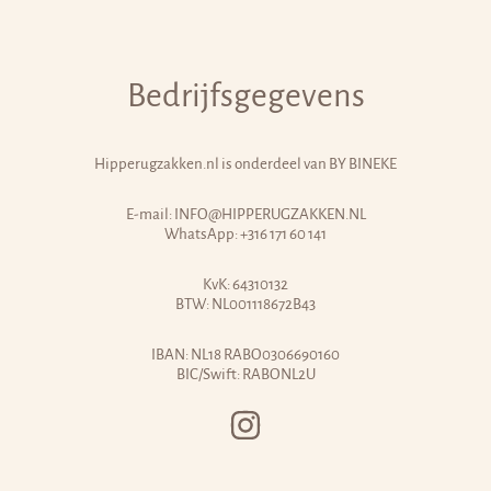
Bedrijfsgegevens
Hipperugzakken.nl is onderdeel van
BY BINEKE
E-mail:
INFO@HIPPERUGZAKKEN.NL
WhatsApp:
+316 171 60 141
KvK: 64310132
BTW: NL001118672B43
IBAN: NL18 RABO0306690160
BIC/Swift: RABONL2U
INSTAGRAM