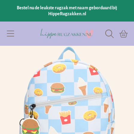
Bestel nu de leukste rugzak met naam geborduurd bij
GA NAAR INHOUD
HippeRugzakken.nl
Hipperugzakken.nl
Winkelman
GA NAAR PRODUCTINFORMATIE