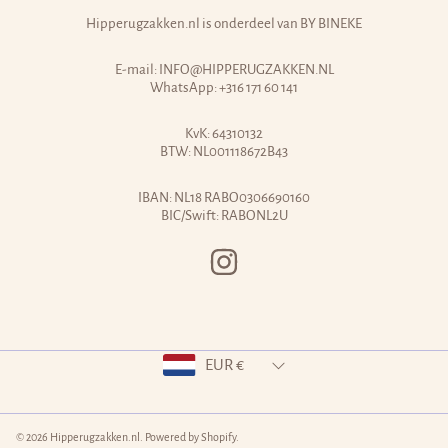
Hipperugzakken.nl is onderdeel van
BY BINEKE
E-mail:
INFO@HIPPERUGZAKKEN.NL
WhatsApp:
+316 171 60 141
KvK: 64310132
BTW: NL001118672B43
IBAN: NL18 RABO0306690160
BIC/Swift: RABONL2U
INSTAGRAM
Land/regio
EUR €
© 2026 Hipperugzakken.nl.
Powered by Shopify
.