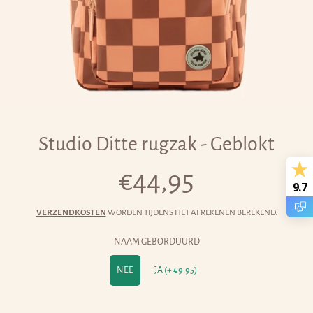
Studio Ditte rugzak - Geblokt
€44,95
Normale
9.7
prijs
VERZENDKOSTEN
WORDEN TIJDENS HET AFREKENEN BEREKEND.
NAAM GEBORDUURD
NEE
JA (+ €9.95)