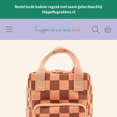
Bestel nu de leukste rugzak met naam geborduurd bij
GA NAAR INHOUD
HippeRugzakken.nl
Hipperugzakken.nl
Winkelman
GA NAAR PRODUCTINFORMATIE