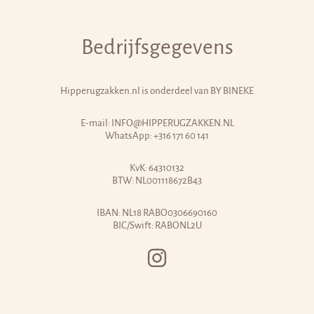
Bedrijfsgegevens
Hipperugzakken.nl is onderdeel van
BY BINEKE
E-mail:
INFO@HIPPERUGZAKKEN.NL
WhatsApp:
+316 171 60 141
KvK: 64310132
BTW: NL001118672B43
IBAN: NL18 RABO0306690160
BIC/Swift: RABONL2U
INSTAGRAM