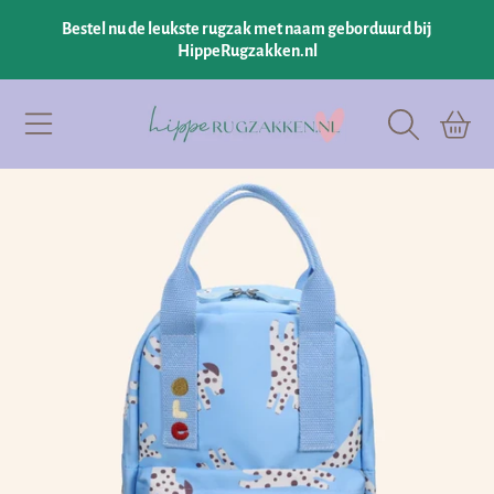
Bestel nu de leukste rugzak met naam geborduurd bij
GA NAAR INHOUD
HippeRugzakken.nl
Hipperugzakken.nl
Winkelman
GA NAAR PRODUCTINFORMATIE